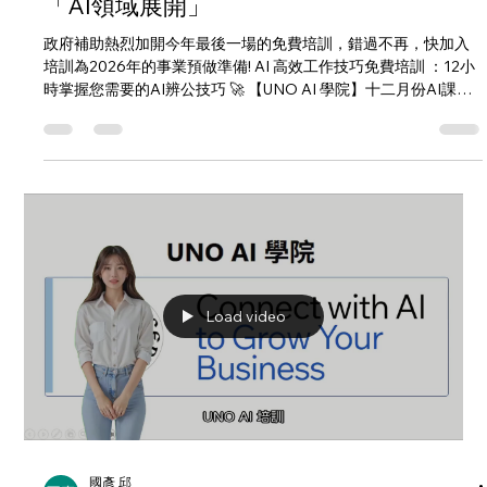
國彥 邱
2025年11月20日
讀畢需時 1 分鐘
「AI領域展開」
政府補助熱烈加開今年最後一場的免費培訓，錯過不再，快加入
培訓為2026年的事業預做準備! AI 高效工作技巧免費培訓 ：12小
時掌握您需要的AI辨公技巧 🚀 【UNO AI 學院】十二月份AI課程
通知 🔹時間：12/5 (五) 10:00-17:00 🔹主題：AI 高效工作技巧培
訓 🔹地點：台北市中正區和平西路一段150號12樓 席位有限 即刻
報名 forms.office.com/r/v7W… ✨ 6小時實體課程：AI任務導向
應用及AI生成影音實作 第一堂: 基礎應用 (實體課程) 主題一 Gen
AI 101及個人化AI助手 (60分鐘) 主題二 AI 會議摘要、簡報生成、
查報告及數據分析 (120分鐘) 第二堂: 專業應用 (實體課程) 主題一
AI影音生成實作 (90分鐘) 主題二 AI 自動化工作流 業務行銷的一
天 (90分鐘) ✨6小時線上課程： 虛擬人應用實作、AI Agent實
作、Vibe Coding實作 即刻報名 forms.office.com/r/v7W…
Load video