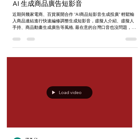
國彥 邱
2025年7月9日
讀畢需時 1 分鐘
AI 生成商品廣告短影音
近期與幾家電商、百貨展開合作 “AI商品短影音生成投廣” 輕鬆輸
入商品連結進行快速編修調整生成短影音，虛擬人介紹、虛擬人
手持、商品動畫生成廣告等風格, 最在意的台灣口音也沒問題，價
格非常親民 https://1drv.ms/f/c/c21636d4df849f20/Eqj...
Load video