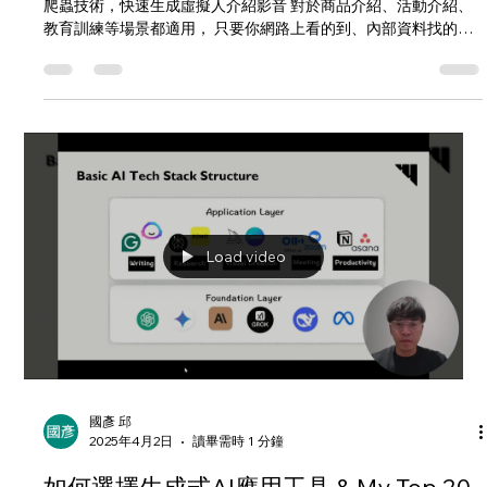
國彥 邱
2025年4月15日
讀畢需時 1 分鐘
AI虛擬人爬蟲技術，秒速建立吸精介紹影
音
此影音透過以下網址自動生成影片 AI Avatar又升級了，配合網路
爬蟲技術，快速生成虛擬人介紹影音 對於商品介紹、活動介紹、
教育訓練等場景都適用， 只要你網路上看的到、內部資料找的
到，就可以秒速建立吸精影音 Your imagination is the only...