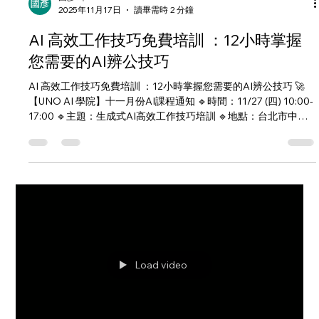
國彥 邱
2025年11月17日
讀畢需時 2 分鐘
AI 高效工作技巧免費培訓 ：12小時掌握
您需要的AI辨公技巧
AI 高效工作技巧免費培訓 ：12小時掌握您需要的AI辨公技巧 🚀
【UNO AI 學院】十一月份AI課程通知 🔹時間：11/27 (四) 10:00-
17:00 🔹主題：生成式AI高效工作技巧培訓 🔹地點：台北市中正
區和平西路一段150號12樓 席位有限 即刻報名
https://forms.office.com/r/v7WbrXLBys 講師：Gram 邱國彥
UNO 宇諾科技 CEO UNO Gen AI 高效工作技巧企業講師 新零售
技術應用交流小聚講師 2023 微軟智慧零售講師 2023 微軟資安線
上研討會講師 ✨ 6小時實體課程：AI任務導向應用及自動化工作
流 第一堂: 基礎應用 (實體課程) 主題一 Gen AI 101及個人化AI助
手 (60分鐘) 主題二 AI 會議摘要及簡報生成 (30分鐘) 主題三 AI 調
查報告及數據分析 (60分鐘) 主題四 動手實作環節_簡報生成、分
析報告 (30分鐘) 第二堂: 專業應用 (實體課程) 主題一 Prompt比你