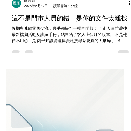
國彥 邱
2025年5月12日
讀畢需時 1 分鐘
這不是門市人員的錯，是你的文件太難找
近期與連鎖零售交流，幾乎都提到一樣的問題： 門市人員忙著找
最新檔期活動及訓練手冊，結果給了客人上個月的版本。 不是他
們不用心，是 內部知識管理與資訊搜尋系統真的太破碎 。 📌 教
育訓練文件散落各處 📌 每月檔期都有變化，舊版 PDF 還留在資
料夾 📌...