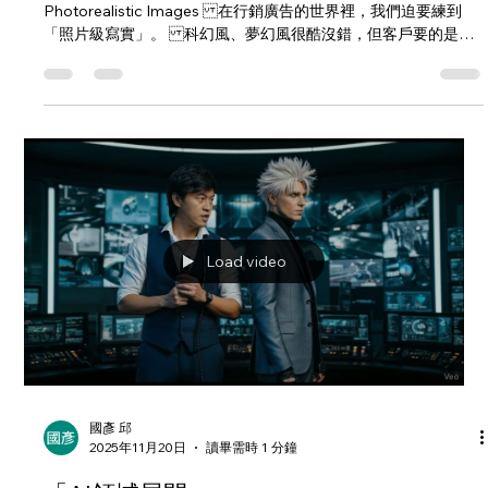
2025年11月27日
讀畢需時 2 分鐘
凝視的五條悟_AI寫實
[ UNO AI 學院 ] 影音生成專題分享_ 創造寫實風格影像
Photorealistic Images 在行銷廣告的世界裡，我們迫要練到
「照片級寫實」。 科幻風、夢幻風很酷沒錯，但客戶要的是
「看起來真的」，可以拿去做廣告。 所以我們換了一個思維：
要讓圖像更寫實，也許我們要「像攝影師一樣思考、像攝影師一
樣說話」。當我們開始把攝影的語言丟進圖像模型之後，世界就
開始改變了。 寫實影像的關鍵元素有 主體 + 動作 環境 構圖／取
景類型 氛圍／情緒 指定相機／鏡頭 底片種類 光線配置 色彩方案
細節／修飾語 這時後你一定會滿臉問號……我又不是攝影師誰看
的懂、想的到這麼多細節啊 ，不用擔心 我也一樣不會攝影……但
AI會幫你搞定， 這也是為什麼我們要學AI的原因囉! 這時候，我們
當然又把熟悉的 ChatGPT 拉進來。 因為有了這個「提示公
Load video
式」，接下來就簡單多了： 給 ChatGPT 一個非常簡單的指
令： 「幫我產出 5 個生成圖像的提示詞，請按照這個 prompt
公式填寫，並使用簡短、有畫面的、有力的語言⋯⋯」 它就會自
動幫你填好整個結構。