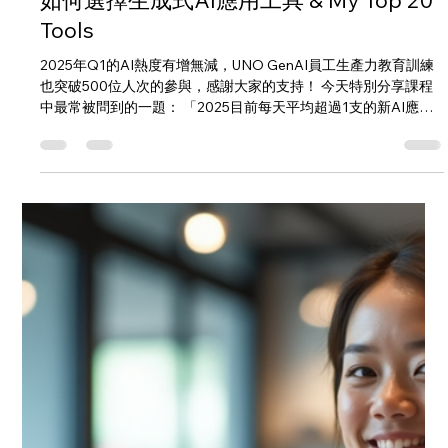
Load video
國彥 邱
2025年4月2日
讀畢需時 1 分鐘
如何選擇生成式AI應用工具 & My Top 20
Tools
2025年Q1的AI熱度有增無減，UNO GenAI員工生產力教育訓練
也突破500位人次的參與，感謝大家的支持！ 今天特別分享課程
中最常被問到的一題： 「2025目前每天平均超過1支的新AI應用
工具發布，在雜訊充斥的時代我們該如何選擇AI工具？ 是否有推
薦的清單?」...