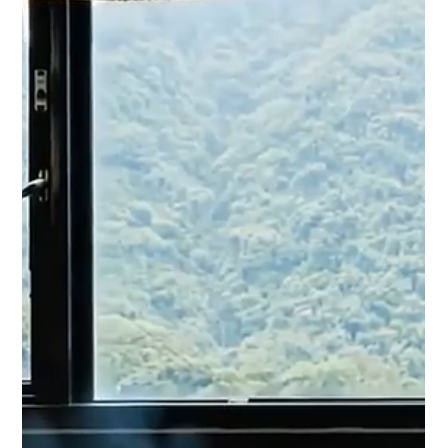
話」
將公司中英文件秒變智能對話助理，解放客服、簡化流程，專為
零售與物流場景打造的 AI 知識引擎。 1. 「從 SOP 到 Chatbot，1
小時上線」 無需工程背景，讓內部流程文件、倉儲操作手冊、客
服 FAQ 即刻變成智慧聊天助理。 2. 「你的品牌語言，你掌控」...