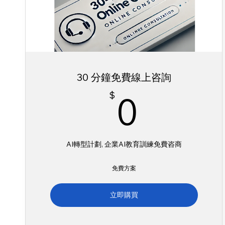
30 分鐘免費線上咨詢
0$
$
0
AI轉型計劃, 企業AI教育訓練免費咨商
免費方案
立即購買