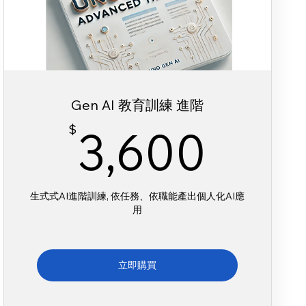
Gen AI 教育訓練 進階
00$
3,6
$
3,600
生式式AI進階訓練, 依任務、依職能產出個人化AI應
用
立即購買