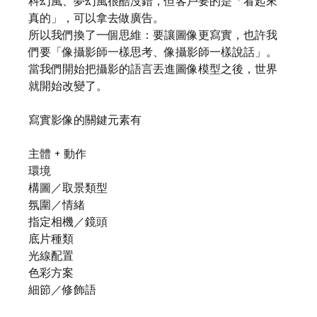
科幻風、夢幻風很酷沒錯，但客戶要的是「看起來
真的」，可以拿去做廣告。
所以我們換了一個思維：要讓圖像更寫實，也許我
們要「像攝影師一樣思考、像攝影師一樣說話」。
當我們開始把攝影的語言丟進圖像模型之後，世界
就開始改變了。
寫實影像的關鍵元素有
主體 + 動作
環境
構圖／取景類型
氛圍／情緒
指定相機／鏡頭
底片種類
光線配置
色彩方案
細節／修飾語