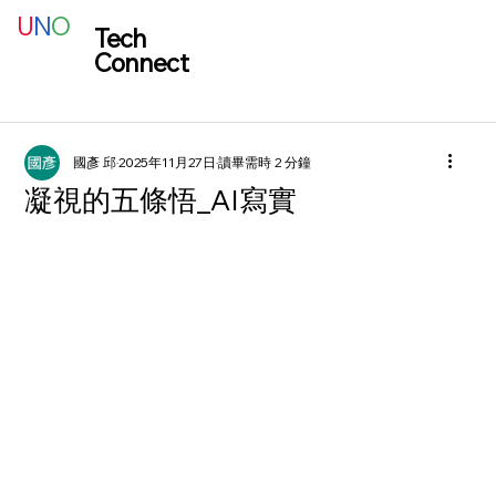
U
N
O
Tech
Connect
國彥 邱
2025年11月27日
讀畢需時 2 分鐘
凝視的五條悟_AI寫實