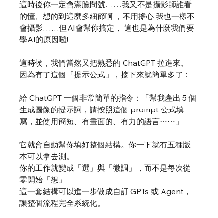
這時後你一定會滿臉問號……我又不是攝影師誰看
的懂、想的到這麼多細節啊 ，不用擔心 我也一樣不
會攝影……但AI會幫你搞定， 這也是為什麼我們要
學AI的原因囉!
這時候，我們當然又把熟悉的 ChatGPT 拉進來。
因為有了這個「提示公式」，接下來就簡單多了：
給 ChatGPT 一個非常簡單的指令：「幫我產出 5 個
生成圖像的提示詞，請按照這個 prompt 公式填
寫，並使用簡短、有畫面的、有力的語言⋯⋯」
它就會自動幫你填好整個結構。你一下就有五種版
本可以拿去測。
你的工作就變成「選」與「微調」，而不是每次從
零開始「想」
這一套結構可以進一步做成自訂 GPTs 或 Agent，
讓整個流程完全系統化。