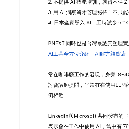
2. 不提供 AI 技能培訓，就留不
3. 用 AI 洞察留才管理祕招！
4. 日本全家導入 AI，工時減少 
BNEXT 同時也是台灣最認真整理實
AI工具全方位介紹｜AI解方雜貨店
常在咖啡廳工作的發現，身旁18~40
討會講師提問，平常有在使用LLM的與
例相近
LinkedIn與Microsoft 共同
表示會在工作中使用 AI，當中有 78% 的人