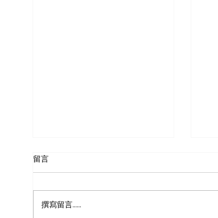
留言
「
撰寫留言......
凝視的五條悟_AI寫實