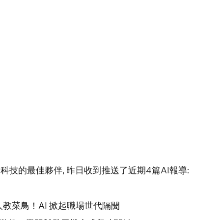
科技的最佳夥伴, 昨日收到推送了近期4篇AI報導:
人教菜鳥！AI 掀起職場世代隔閡