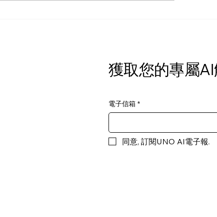
AI 高效工作技巧免
12小時掌握您需要
巧
​獲取您的專屬A
電子信箱
*
同意, 訂閱UNO AI電子報.