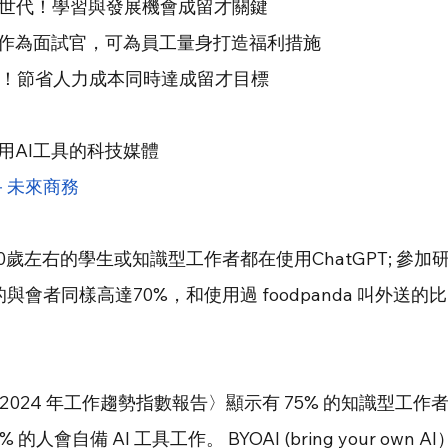
住 Z 世代！學習與發展機會成留才關鍵
不只能作為面試官，可為員工量身打造福利措施
50%！節省人力成本同時達成留才目標
用AI工具的科技媒體 
－未來商務
歲左右的學生或知識型工作者都在使用ChatGPT; 參加
會者同樣高達70%，和使用過 foodpanda 叫外送的比
發布的〈2024 年工作趨勢指數報告〉顯示有 75% 的知識型工作
會自備 AI 工具工作。 BYOAI (bring your own AI