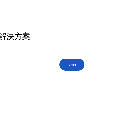
費培訓 ：
的AI辨公技
I解決方案
Next