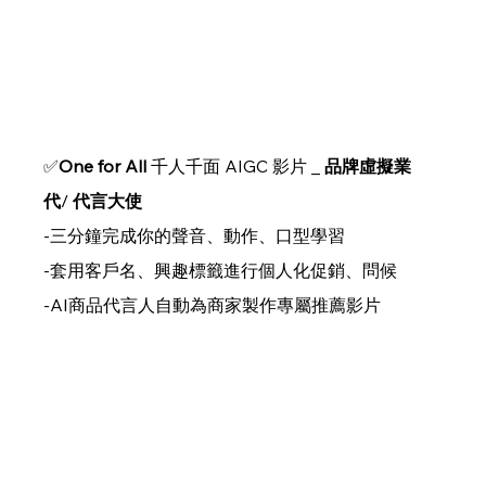
✅
One for All 
千人千面 AIGC 影片 _ 
品牌虛擬業
代
/ 
代言大使
-三分鐘完成你的聲音、動作、口型學習
-套用客戶名、興趣標籤進行個人化促銷、問候
-AI商品代言人自動為商家製作專屬推薦影片